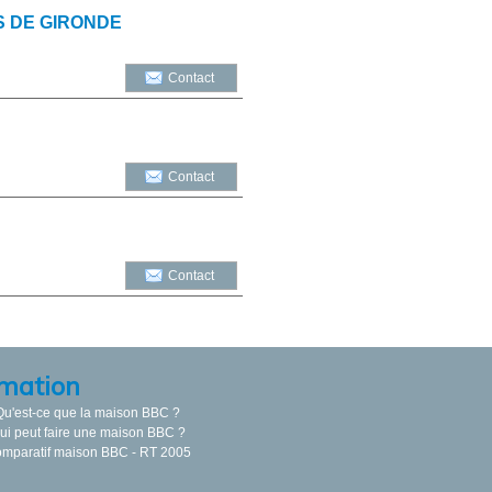
S DE GIRONDE
Contact
Contact
Contact
mation
Qu'est-ce que la maison BBC ?
ui peut faire une maison BBC ?
mparatif maison BBC - RT 2005