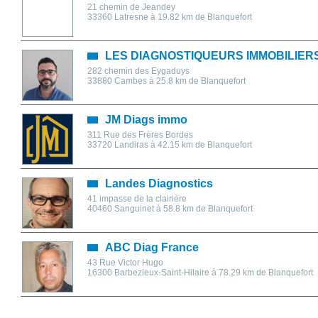
21 chemin de Jeandey
33360
Latresne
à 19.82 km de Blanquefort
LES DIAGNOSTIQUEURS IMMOBILIER
282 chemin des Eygaduys
33880
Cambes
à 25.8 km de Blanquefort
JM Diags immo
311 Rue des Frères Bordes
33720
Landiras
à 42.15 km de Blanquefort
Landes Diagnostics
41 impasse de la clairière
40460
Sanguinet
à 58.8 km de Blanquefort
ABC Diag France
43 Rue Victor Hugo
16300
Barbezieux-Saint-Hilaire
à 78.29 km de Blanquefort