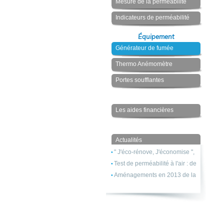
Mesure de la perméabilité
Indicateurs de perméabilité
Équipement
Générateur de fumée
Thermo Anémomètre
Portes soufflantes
Les aides financières
Actualités
" J'éco-rénove, J'économise ", le slogan
Test de perméabilité à l'air : de nouvell
Aménagements en 2013 de la RT2012 