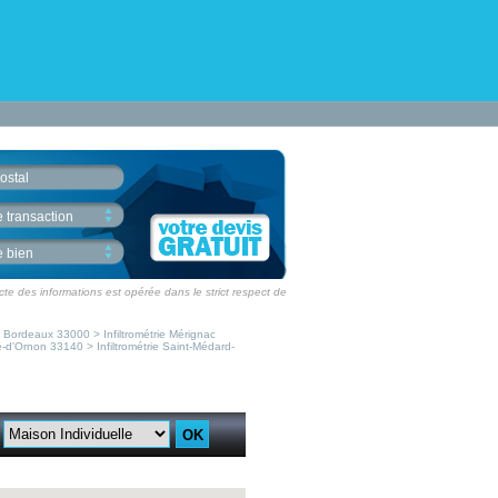
ostal
 transaction
e bien
ecte des informations est opérée dans le strict respect de
rie Bordeaux 33000
>
Infiltrométrie Mérignac
ave-d'Ornon 33140
>
Infiltrométrie Saint-Médard-