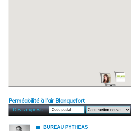
 du nouveau dispositif d'aide à la rénovation énergétique des logements
es règles d'étalonnage des matériels
Perméabilité à l'air Blanquefort
?
Devis express
Code postal
BUREAU PYTHEAS