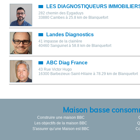
LES DIAGNOSTIQUEURS IMMOBILIER
282 chemin des Eygaduys
33880
Cambes
à 25.8 km de Blanquefort
Landes Diagnostics
41 impasse de la clairière
40460
Sanguinet
à 58.8 km de Blanquefort
ABC Diag France
43 Rue Victor Hugo
16300
Barbezieux-Saint-Hilaire
à 78.29 km de Blanquefort
Maison basse consom
Construire une maison BBC
Les objectifs de la maison BBC
Q
S'assurer qu’une Maison est BBC
Co