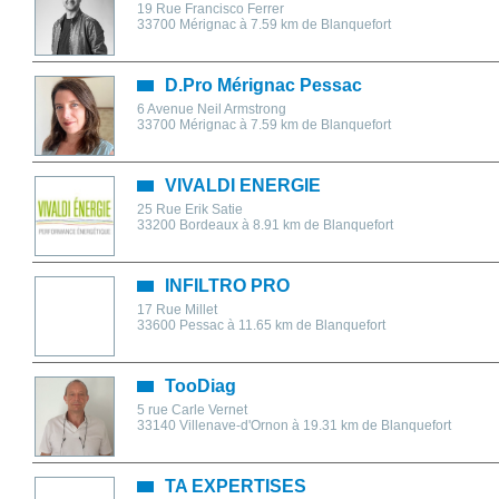
19 Rue Francisco Ferrer
33700
Mérignac
à 7.59 km de Blanquefort
D.Pro Mérignac Pessac
6 Avenue Neil Armstrong
33700
Mérignac
à 7.59 km de Blanquefort
VIVALDI ENERGIE
25 Rue Erik Satie
33200
Bordeaux
à 8.91 km de Blanquefort
INFILTRO PRO
17 Rue Millet
33600
Pessac
à 11.65 km de Blanquefort
TooDiag
5 rue Carle Vernet
33140
Villenave-d'Ornon
à 19.31 km de Blanquefort
TA EXPERTISES