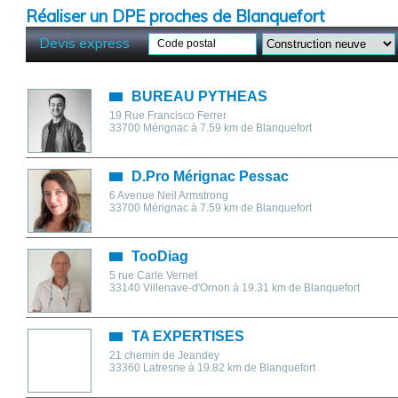
Réaliser un DPE proches de Blanquefort
Devis express
Code postal
BUREAU PYTHEAS
19 Rue Francisco Ferrer
33700
Mérignac
à 7.59 km de Blanquefort
D.Pro Mérignac Pessac
6 Avenue Neil Armstrong
33700
Mérignac
à 7.59 km de Blanquefort
TooDiag
5 rue Carle Vernet
33140
Villenave-d'Ornon
à 19.31 km de Blanquefort
TA EXPERTISES
21 chemin de Jeandey
33360
Latresne
à 19.82 km de Blanquefort