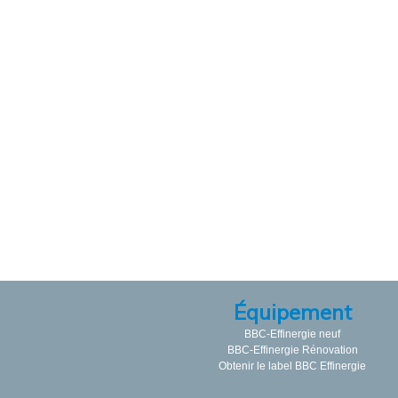
Équipement
BBC-Effinergie neuf
BBC-Effinergie Rénovation
Obtenir le label BBC Effinergie