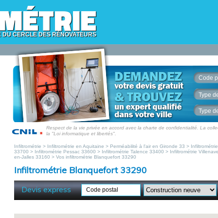
OMÉTRIE
E DU CERCLE DES RÉNOVATEURS
Code p
Type de
Type d
Respect de la vie privée en accord avec la charte de confidentialité. La coll
la "Loi informatique et libertés".
Infiltrométrie
>
Infiltrométrie en Aquitaine
>
Perméabilité à l'air en Gironde 33
>
Infiltromét
33700
>
Infiltrométrie Pessac 33600
>
Infiltrométrie Talence 33400
>
Infiltrométrie Villen
en-Jalles 33160
> Vos infiltrométrie Blanquefort 33290
Infiltrométrie Blanquefort 33290
Devis express
Code postal