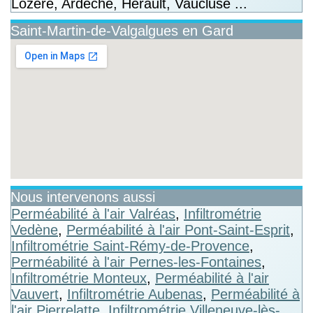
Lozère, Ardèche, Hérault, Vaucluse ...
Saint-Martin-de-Valgalgues en Gard
Nous intervenons aussi
Perméabilité à l'air Valréas
,
Infiltrométrie
Vedène
,
Perméabilité à l'air Pont-Saint-Esprit
,
Infiltrométrie Saint-Rémy-de-Provence
,
Perméabilité à l'air Pernes-les-Fontaines
,
Infiltrométrie Monteux
,
Perméabilité à l'air
Vauvert
,
Infiltrométrie Aubenas
,
Perméabilité à
l'air Pierrelatte
,
Infiltrométrie Villeneuve-lès-