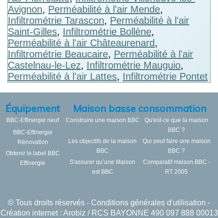
Avignon
,
Perméabilité à l'air Mende
,
Infiltrométrie Tarascon
,
Perméabilité à l'air
Saint-Gilles
,
Infiltrométrie Bollène
,
Perméabilité à l'air Châteaurenard
,
Infiltrométrie Beaucaire
,
Perméabilité à l'air
Castelnau-le-Lez
,
Infiltrométrie Mauguio
,
Perméabilité à l'air Lattes
,
Infiltrométrie Pontet
Équipement
Maison basse consommation
BBC-Effinergie neuf
Construire une maison BBC
Qu'est-ce que la maison
BBC ?
BBC-Effinergie
Les objectifs de la maison
Qui peut faire une maison
Rénovation
BBC
BBC ?
Obtenir le label BBC
S'assurer qu’une Maison
Comparatif maison BBC -
Effinergie
est BBC
RT 2005
© Tous droits réservés -
Conditions générales d'utilisation
-
Création internet : Arobiz / RCS BAYONNE 490 097 888 00013