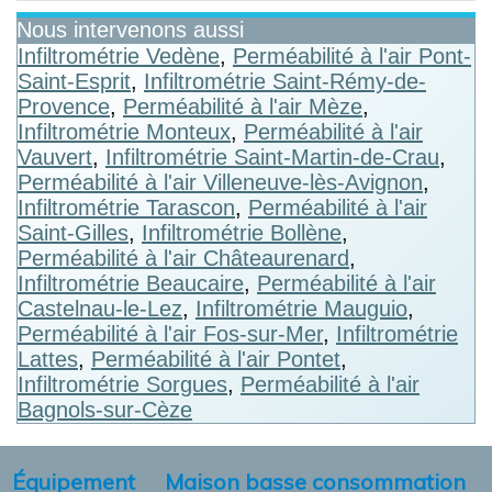
Nous intervenons aussi
Infiltrométrie Vedène
,
Perméabilité à l'air Pont-
Saint-Esprit
,
Infiltrométrie Saint-Rémy-de-
Provence
,
Perméabilité à l'air Mèze
,
Infiltrométrie Monteux
,
Perméabilité à l'air
Vauvert
,
Infiltrométrie Saint-Martin-de-Crau
,
Perméabilité à l'air Villeneuve-lès-Avignon
,
Infiltrométrie Tarascon
,
Perméabilité à l'air
Saint-Gilles
,
Infiltrométrie Bollène
,
Perméabilité à l'air Châteaurenard
,
Infiltrométrie Beaucaire
,
Perméabilité à l'air
Castelnau-le-Lez
,
Infiltrométrie Mauguio
,
Perméabilité à l'air Fos-sur-Mer
,
Infiltrométrie
Lattes
,
Perméabilité à l'air Pontet
,
Infiltrométrie Sorgues
,
Perméabilité à l'air
Bagnols-sur-Cèze
Équipement
Maison basse consommation